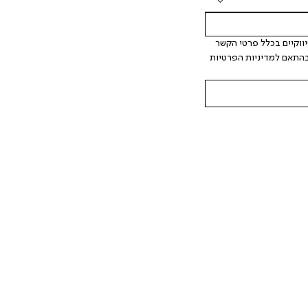
 אני מאשר/ת ומסכימ/ה לקבלת דיוור ישיר, הודעות ופרסומים שיווקיים בכלל פרטי הקשר 
המצויים בידי החברה ובכלל זה דוא"ל SMS ועוד. המידע ייאסף בהתאם למדיניות הפרטיות 