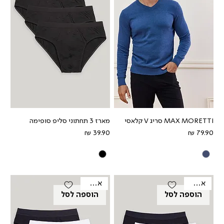
MAX MORETTI סריג V קלאסי
מארז 3 תחתוני סליפ סופימה
מחיר
מחיר
אאוטלט
אאוטלט
הוספה לסל
הוספה לסל