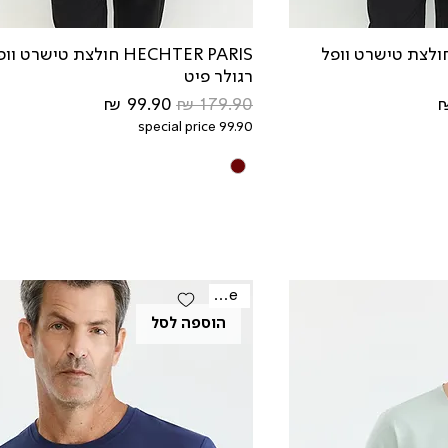
HECHTER PAR חולצת טישרט וופל
HECHTER PARIS חולצת טישרט וו
רגולר פיט
צע
מחיר רגיל
מחיר מבצע
special price 99.90
Sale
הוספה לסל