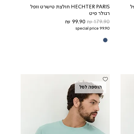
פל
HECHTER PARIS חולצת טישרט וופל
רגולר פיט
מחיר רגיל
מחיר מבצע
special price 99.90
הוספה לסל