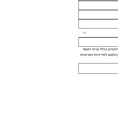
 אני מאשר/ת ומסכימ/ה לקבלת דיוור ישיר, הודעות ופרסומים שיווקיים בכלל פרטי הקשר 
המצויים בידי החברה ובכלל זה דוא"ל SMS ועוד. המידע ייאסף בהתאם למדיניות הפרטיות 