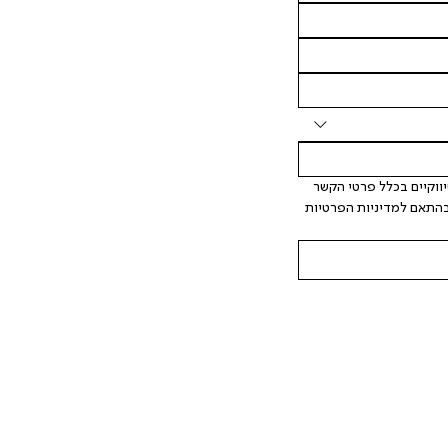
 אני מאשר/ת ומסכימ/ה לקבלת דיוור ישיר, הודעות ופרסומים שיווקיים בכלל פרטי הקשר 
המצויים בידי החברה ובכלל זה דוא"ל SMS ועוד. המידע ייאסף בהתאם למדיניות הפרטיות 