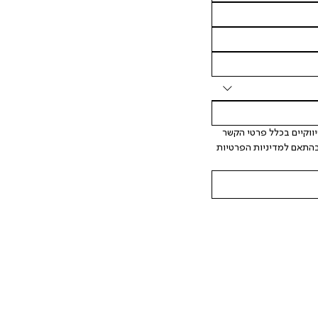
 אני מאשר/ת ומסכימ/ה לקבלת דיוור ישיר, הודעות ופרסומים שיווקיים בכלל פרטי הקשר 
המצויים בידי החברה ובכלל זה דוא"ל SMS ועוד. המידע ייאסף בהתאם למדיניות הפרטיות 