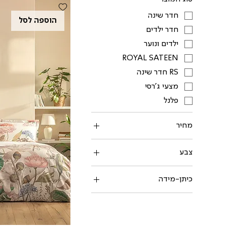
חדר שינה
הוספה לסל
חדר ילדים
ילדים ונוער
ROYAL SATEEN
RS חדר שינה
מצעי ג'רסי
פלנל
מחיר
צבע
כיתן-מידה
ס.ס.קיץ זוגי86פיטר
סדין זוגי 140X200X30
סדין זוגי 160X200X30