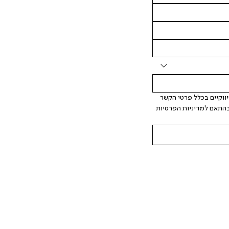
 אני מאשר/ת ומסכימ/ה לקבלת דיוור ישיר, הודעות ופרסומים שיווקיים בכלל פרטי הקשר 
המצויים בידי החברה ובכלל זה דוא"ל SMS ועוד. המידע ייאסף בהתאם למדיניות הפרטיות 