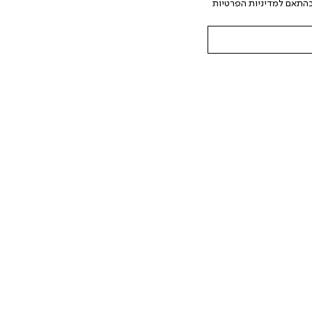
המצויים בידי החברה ובכלל זה דוא"ל SMS ועוד. המידע ייאסף בהתאם למדיניות הפרטיות 