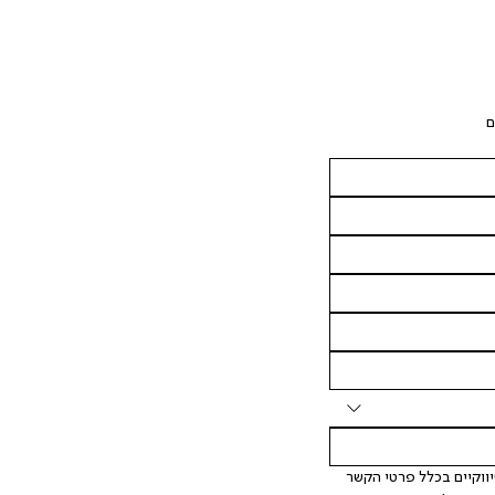
ם
 אני מאשר/ת ומסכימ/ה לקבלת דיוור ישיר, הודעות ופרסומים שיווקיים בכלל פרטי הקשר 