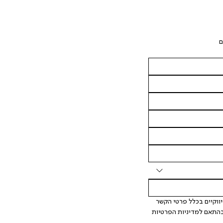
ם
 אני מאשר/ת ומסכימ/ה לקבלת דיוור ישיר, הודעות ופרסומים שיווקיים בכלל פרטי הקשר 
המצויים בידי החברה ובכלל זה דוא"ל SMS ועוד. המידע ייאסף בהתאם למדיניות הפרטיות 