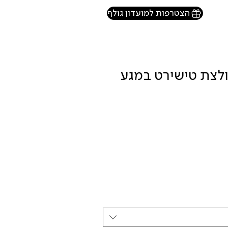
הצטרפות למועדון גולף
HECHTER P חולצת טישירט במגע