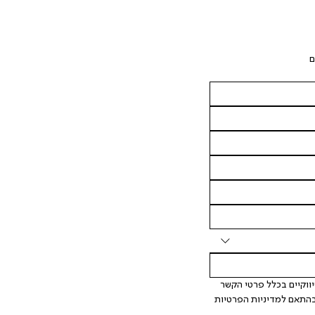
ם
 אני מאשר/ת ומסכימ/ה לקבלת דיוור ישיר, הודעות ופרסומים שיווקיים בכלל פרטי הקשר 
המצויים בידי החברה ובכלל זה דוא"ל SMS ועוד. המידע ייאסף בהתאם למדיניות הפרטיות 