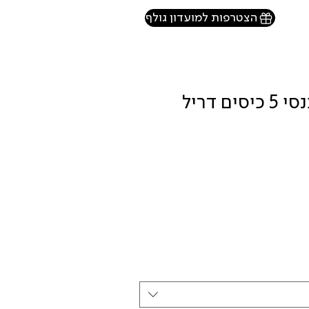
הצטרפות למועדון גולף
MAX MORETTI מכנסי 5 כיסים דריל