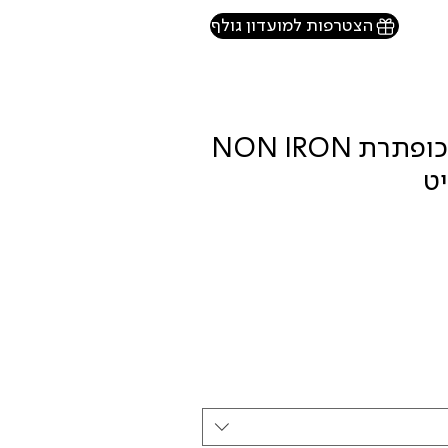
הצטרפות למועדון גולף
HECHTER PARIS מכופתרת NON IRON
יט