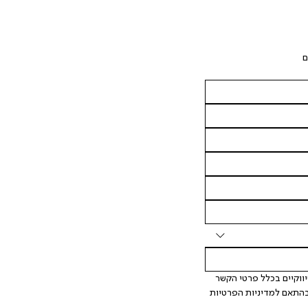
ם
 אני מאשר/ת ומסכימ/ה לקבלת דיוור ישיר, הודעות ופרסומים שיווקיים בכלל פרטי הקשר 
המצויים בידי החברה ובכלל זה דוא"ל SMS ועוד. המידע ייאסף בהתאם למדיניות הפרטיות 