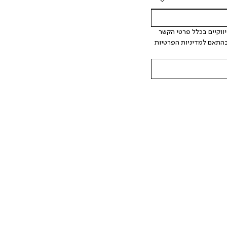
 אני מאשר/ת ומסכימ/ה לקבלת דיוור ישיר, הודעות ופרסומים שיווקיים בכלל פרטי הקשר 
המצויים בידי החברה ובכלל זה דוא"ל SMS ועוד. המידע ייאסף בהתאם למדיניות הפרטיות 