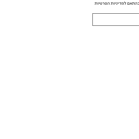
המצויים בידי החברה ובכלל זה דוא"ל SMS ועוד. המידע ייאסף בהתאם למדיניות הפרטיות 