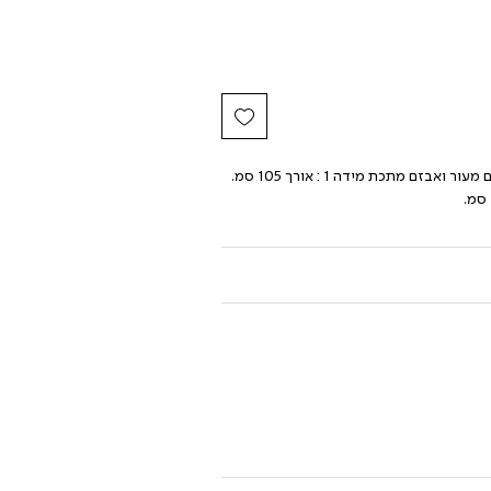
חגורה קלועה מחבל אלסטי בשילוב גימורים מעור ואבזם מתכת מידה 1 : אורך 105 סמ. 