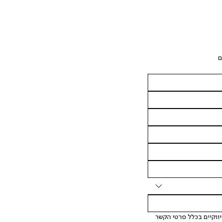
ם
 אני מאשר/ת ומסכימ/ה לקבלת דיוור ישיר, הודעות ופרסומים שיווקיים בכלל פרטי הקשר 