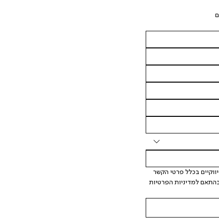
ם
 אני מאשר/ת ומסכימ/ה לקבלת דיוור ישיר, הודעות ופרסומים שיווקיים בכלל פרטי הקשר 
המצויים בידי החברה ובכלל זה דוא"ל SMS ועוד. המידע ייאסף בהתאם למדיניות הפרטיות 