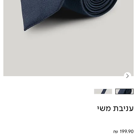
עניבת משי
מחיר