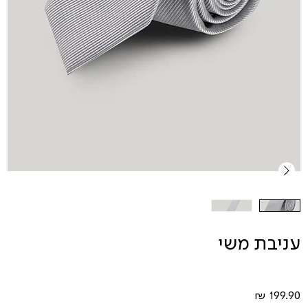
עניבת משי
מחיר