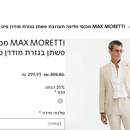
MAX MORETTI מכנסי חליפה תערובת פשתן בגזרת מודרן פיט
RETTI
פשתן בגזרת מודרן פ
מחיר
מחיר
 ‏399.90 ‏₪ 
רגיל
מבצע
25% הנחה
צבע
*
פולגת-מידה
*
לבחירה