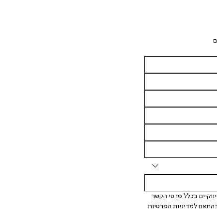
ם
 אני מאשר/ת ומסכימ/ה לקבלת דיוור ישיר, הודעות ופרסומים שיווקיים בכלל פרטי הקשר 
המצויים בידי החברה ובכלל זה דוא"ל SMS ועוד. המידע ייאסף בהתאם למדיניות הפרטיות 