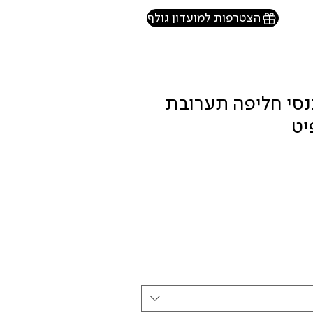
הצטרפות למועדון גולף
MAX MO מכנסי חליפה תערובת
יט