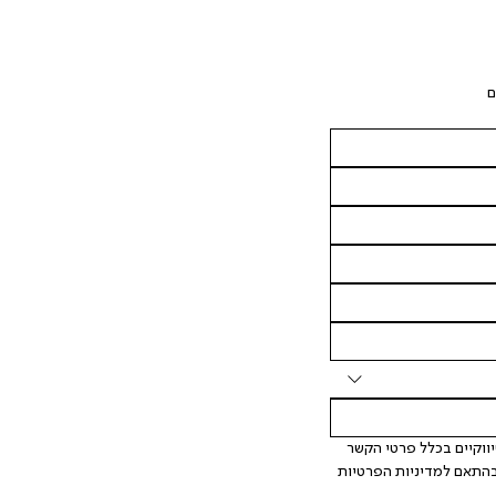
ם
 אני מאשר/ת ומסכימ/ה לקבלת דיוור ישיר, הודעות ופרסומים שיווקיים בכלל פרטי הקשר 
המצויים בידי החברה ובכלל זה דוא"ל SMS ועוד. המידע ייאסף בהתאם למדיניות הפרטיות 