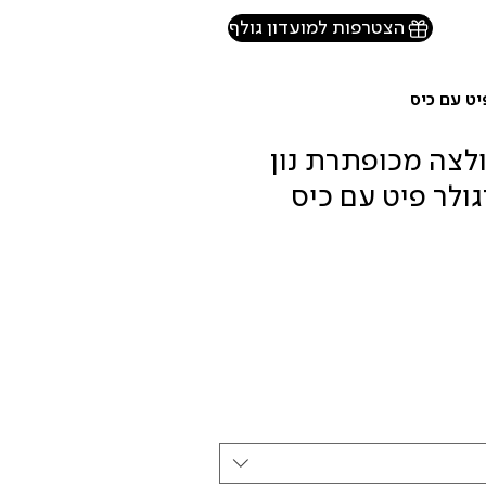
הצטרפות למועדון גולף
HECHTER P חולצה מכופתרת נון
גולר פיט עם כיס