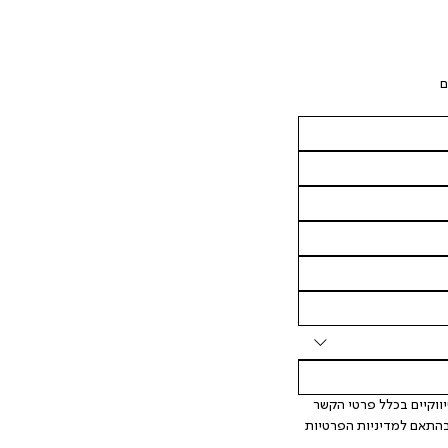
ם
 אני מאשר/ת ומסכימ/ה לקבלת דיוור ישיר, הודעות ופרסומים שיווקיים בכלל פרטי הקשר 
המצויים בידי החברה ובכלל זה דוא"ל SMS ועוד. המידע ייאסף בהתאם למדיניות הפרטיות 