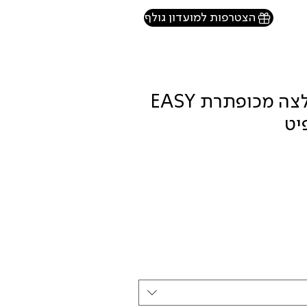
הצטרפות למועדון גולף
MAX MORETTI חולצה מכופתרת EASY