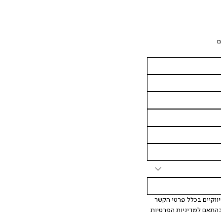
ם
 אני מאשר/ת ומסכימ/ה לקבלת דיוור ישיר, הודעות ופרסומים שיווקיים בכלל פרטי הקשר 
המצויים בידי החברה ובכלל זה דוא"ל SMS ועוד. המידע ייאסף בהתאם למדיניות הפרטיות 