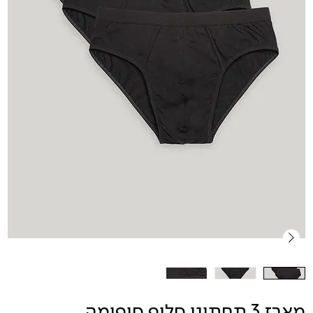
מארז 3 תחתוני סליפ סופימה