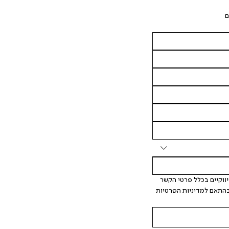
ם
 אני מאשר/ת ומסכימ/ה לקבלת דיוור ישיר, הודעות ופרסומים שיווקיים בכלל פרטי הקשר 
המצויים בידי החברה ובכלל זה דוא"ל SMS ועוד. המידע ייאסף בהתאם למדיניות הפרטיות 