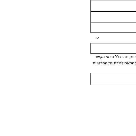
 אני מאשר/ת ומסכימ/ה לקבלת דיוור ישיר, הודעות ופרסומים שיווקיים בכלל פרטי הקשר 
המצויים בידי החברה ובכלל זה דוא"ל SMS ועוד. המידע ייאסף בהתאם למדיניות הפרטיות 