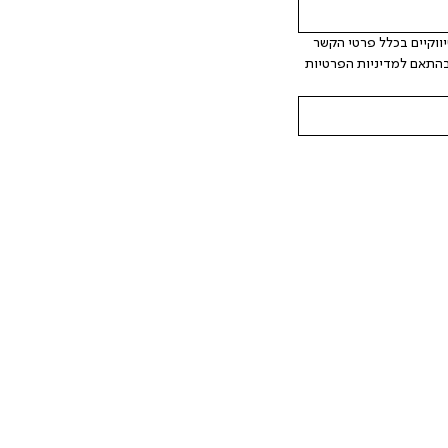
 אני מאשר/ת ומסכימ/ה לקבלת דיוור ישיר, הודעות ופרסומים שיווקיים בכלל פרטי הקשר 
המצויים בידי החברה ובכלל זה דוא"ל SMS ועוד. המידע ייאסף בהתאם למדיניות הפרטיות 