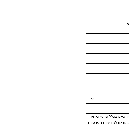
ם
 אני מאשר/ת ומסכימ/ה לקבלת דיוור ישיר, הודעות ופרסומים שיווקיים בכלל פרטי הקשר 
המצויים בידי החברה ובכלל זה דוא"ל SMS ועוד. המידע ייאסף בהתאם למדיניות הפרטיות 